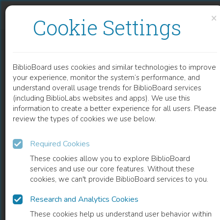
Skip to content
Skip to footer
×
Cookie Settings
INSZENIERUNG UND ERLEBNIS IN KULTURHISTORISCHEN AUSSTELLUNGEN
BiblioBoard uses cookies and similar technologies to improve
BOOK
your experience, monitor the system’s performance, and
understand overall usage trends for BiblioBoard services
(including BiblioLabs websites and apps). We use this
information to create a better experience for all users. Please
review the types of cookies we use below.
Required Cookies
These cookies allow you to explore BiblioBoard
services and use our core features. Without these
cookies, we can't provide BiblioBoard services to you.
Research and Analytics Cookies
READ
These cookies help us understand user behavior within
0