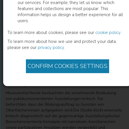
our services. For example, they let us know which
features and collections are most popular. This
Inszenierung und Erlebnis in
information helps us design a better experience for all
users.
kulturhistorischen Ausstellungen
To learn more about cookies, please see our
cookie policy
.
Museale Kommunikation in kunstpädagogischer
To learn more about how we use and protect your data,
Perspektive
please see our
privacy policy
.
Brigitte Kaiser
(
Author
)
CONFIRM COOKIES SETTINGS
Description
Museumsfachleute beobachten die zunehmende Bedeutung
von publikumsorientierten Ausstellungen kritisch. Sie
befürchten, dass der Bildungsauftrag zu Gunsten von
Oberflächenreizen aufgegeben wird.Die Studie blickt einerseits
kritisch-diagnostisch auf die gegenwärtige Ausstellungskultur.
Besucherorientierte Konzepte mit narrativen, künstlerischen
sowie partizipativen Ansätzen werden vorgestellt und