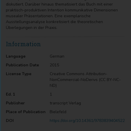
diskutiert. Darüber hinaus thematisiert das Buch mit einer
praktisch-produktiven Intention kommunikative Dimensionen
musealer Präsentationen. Eine exemplarische
Ausstellungsanalyse konkretisiert die theoretischen
Überlegungen in der Praxis.
Information
Language
German
Publication Date
2015
License Type
Creative Commons Attribution-
NonCommercial-NoDerivs (CC BY-NC-
ND)
Ed. 1
1
Publisher
transcript Verlag
Place of Publication
Bielefeld
DOI
https://doi.org/10.14361/9783839404522