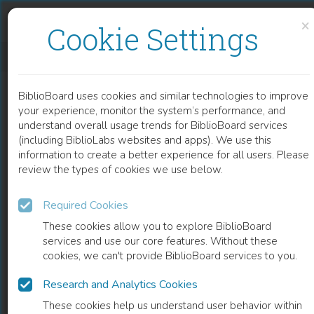
Skip to content
Skip to footer
×
Cookie Settings
AGROFORESTERIE ET SERVICES ÉCOSYSTÉMIQUES EN ZONE TROPICALE
BiblioBoard uses cookies and similar technologies to improve
BOOK
your experience, monitor the system’s performance, and
understand overall usage trends for BiblioBoard services
(including BiblioLabs websites and apps). We use this
information to create a better experience for all users. Please
review the types of cookies we use below.
Required Cookies
These cookies allow you to explore BiblioBoard
services and use our core features. Without these
cookies, we can't provide BiblioBoard services to you.
Research and Analytics Cookies
READ
These cookies help us understand user behavior within
0