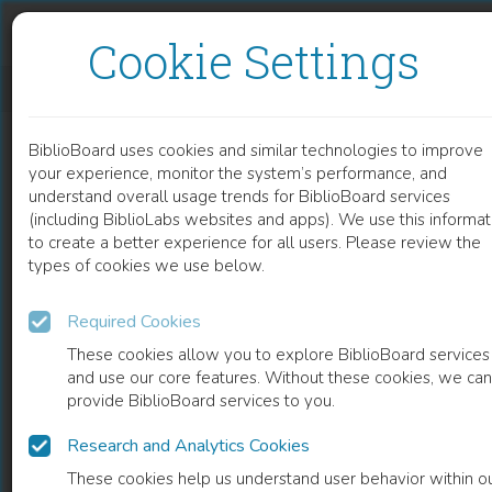
Skip to content
Skip to footer
Cookie Settings
ANTISEMITISMUS IM 19. JAHRHUNDERT AUS INTERNATIONALER PERSPEKTIVE
BiblioBoard uses cookies and similar technologies to improve
BOOK
your experience, monitor the system’s performance, and
understand overall usage trends for BiblioBoard services
(including BiblioLabs websites and apps). We use this informat
to create a better experience for all users. Please review the
types of cookies we use below.
Required Cookies
These cookies allow you to explore BiblioBoard services
and use our core features. Without these cookies, we can
provide BiblioBoard services to you.
Research and Analytics Cookies
READ
These cookies help us understand user behavior within o
0