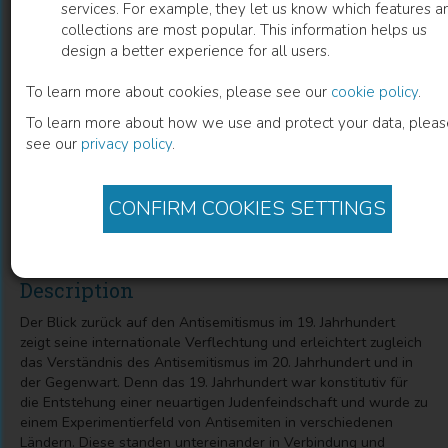
services. For example, they let us know which features a
collections are most popular. This information helps us
Antisemitismus im 19. Jahrhundert aus
design a better experience for all users.
internationaler Perspektive
To learn more about cookies, please see our
cookie policy
.
To learn more about how we use and protect your data, pleas
Nineteenth Century Anti-Semitism in International
see our
privacy policy
.
Perspective
Mareike König
(
Editor
)
Oliver Schulz
(
Editor
)
CONFIRM COOKIES SETTINGS
Description
Der Blick zurück auf den Antisemitismus im 19. Jahrhundert
zeigt seine internationale Verflechtung und erleichtert zugleich
das Verständnis des Antisemitismus im 20. Jahrhundert und in
der Gegenwart. Denn das 19. Jahrhundert war konstitutiv für
die Entstehung einer neuartigen Judenfeindschaft und wurde zu
einem Experimentierfeld von Antisemiten in verschiedenen
Ländern. Diese standen untereinander in Verbindung und