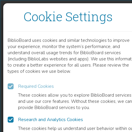
Skip to content
Skip to footer
Cookie Settings
MICHEL FOUCAULT ET LE CHRISTIANISME
BiblioBoard uses cookies and similar technologies to improve
BOOK
your experience, monitor the system’s performance, and
understand overall usage trends for BiblioBoard services
(including BiblioLabs websites and apps). We use this informat
to create a better experience for all users. Please review the
types of cookies we use below.
Required Cookies
These cookies allow you to explore BiblioBoard services
and use our core features. Without these cookies, we can
provide BiblioBoard services to you.
Research and Analytics Cookies
READ
These cookies help us understand user behavior within o
0