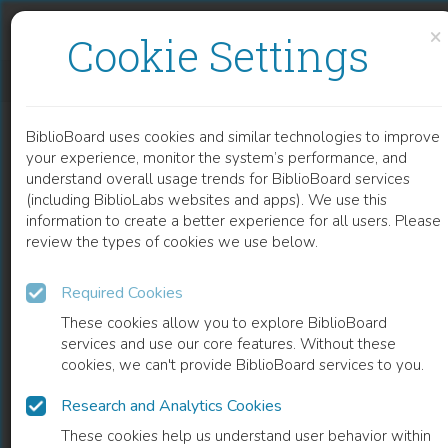
Skip to content
Skip to footer
×
Cookie Settings
ENQUÊTER, FORMER, PUBLIER AU COEUR DE LA CITÉ
BiblioBoard uses cookies and similar technologies to improve
BOOK
your experience, monitor the system’s performance, and
understand overall usage trends for BiblioBoard services
(including BiblioLabs websites and apps). We use this
information to create a better experience for all users. Please
review the types of cookies we use below.
Required Cookies
These cookies allow you to explore BiblioBoard
services and use our core features. Without these
cookies, we can't provide BiblioBoard services to you.
Research and Analytics Cookies
READ
These cookies help us understand user behavior within
0