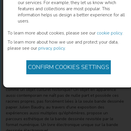
our services. For example, they let us know which
features and collections are most popular. This
Cases • Pixels
information helps us design a better experience for all
users.
Une histoire de la BD numérique en France
To learn more about cookies, please see our
cookie policy
.
To learn more about how we use and protect your data,
Julien Baudry
(
Author
)
please see our
privacy policy
.
CONFIRM COOKIES SETTINGS
Description
La bande dessinée numérique n'a qu'une vingtaine d’années
d'existence, et elle réinvente le 9ème Art. Peut-elle s’envisager
comme un objet culturel historique? Un objet en apparence
aussi contemporain ne naît pas de nulle part et possède ces
racines propres, pas forcément liées à la seule bande dessinée
papier. Julien Baudry, au travers d'une exposition des
expériences aussi multiples qu'éphémères, propose un
parcours esthétique de la bande dessinée revisitée par le
format numérique. Un livre électronique unique sur la bande
dessinée électronique!