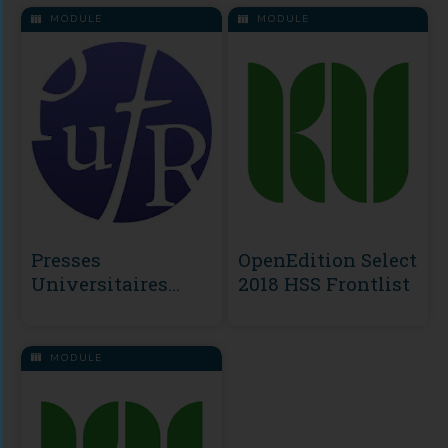
MODULE
MODULE
Presses
OpenEdition Select
Universitaires
2018 HSS Frontlist
François-Rabelais
(PUFR)
MODULE