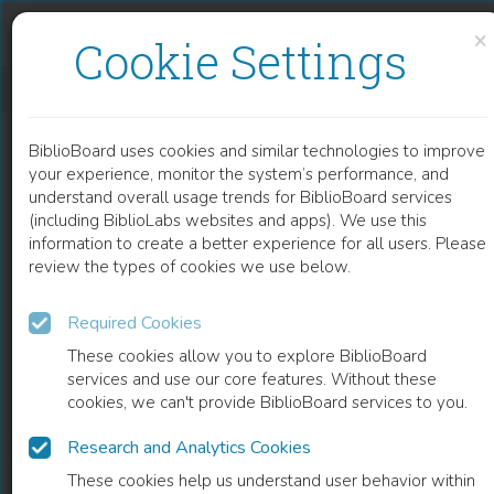
Skip to content
Skip to footer
×
Cookie Settings
I DON'T EVEN RECOGNIZE YOU ANYMORE
BiblioBoard uses cookies and similar technologies to improve
BOOK
your experience, monitor the system’s performance, and
understand overall usage trends for BiblioBoard services
(including BiblioLabs websites and apps). We use this
information to create a better experience for all users. Please
review the types of cookies we use below.
Required Cookies
These cookies allow you to explore BiblioBoard
services and use our core features. Without these
cookies, we can't provide BiblioBoard services to you.
Research and Analytics Cookies
READ
These cookies help us understand user behavior within
0