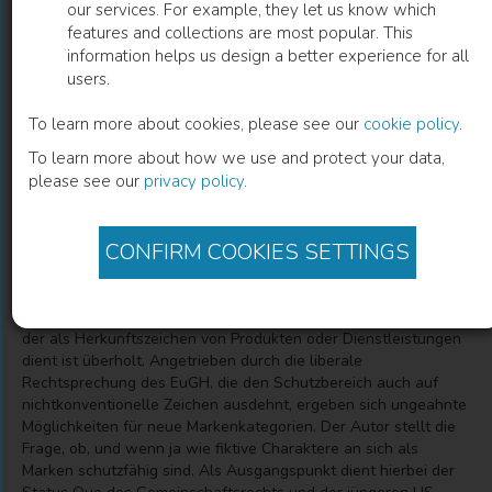
our services. For example, they let us know which
features and collections are most popular. This
I Don't Even Recognize You Anymore
information helps us design a better experience for all
users.
The Limits of the Protection of Alteration and
Modernisation of Fictitious Characters
To learn more about cookies, please see our
cookie policy
.
To learn more about how we use and protect your data,
please see our
privacy policy
.
Carl Dominik J. Niedersüß
(
Author
)
CONFIRM COOKIES SETTINGS
Description
Das klassische Bild der Marke, als schlichter Herstellername
der als Herkunftszeichen von Produkten oder Dienstleistungen
dient ist überholt. Angetrieben durch die liberale
Rechtsprechung des EuGH, die den Schutzbereich auch auf
nichtkonventionelle Zeichen ausdehnt, ergeben sich ungeahnte
Möglichkeiten für neue Markenkategorien. Der Autor stellt die
Frage, ob, und wenn ja wie fiktive Charaktere an sich als
Marken schutzfähig sind. Als Ausgangspunkt dient hierbei der