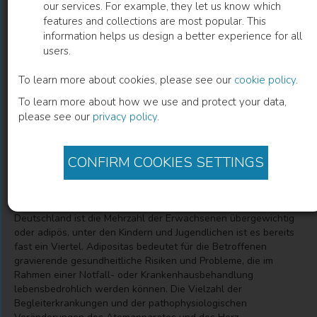
our services. For example, they let us know which
features and collections are most popular. This
Adipositas-Management
information helps us design a better experience for all
users.
Versorgung, Betreuung und Behandlung in Anästhesie,
Chirurgie, Intensivmedizin und Notfallmedizin
To learn more about cookies, please see our
cookie policy
.
To learn more about how we use and protect your data,
please see our
privacy policy
.
Thomas Bein
(
Editor
)
Klaus Lewandowski
(
Editor
)
CONFIRM COOKIES SETTINGS
Description
Übergewicht und Adipositas nehmen weltweit zu: In
Deutschland ist die Mehrzahl der Erwachsenen übergewichtig
oder adipös, unter den Kindern und Jugendlichen ist es bereits
fast ein Viertel. Adipositas bedeutet für die Betroffenen
gravierende gesundheitliche Risiken und Probleme, die im
Rahmen einer Notfall- oder Krankenhausbehandlung
lebensbedrohlich werden können. Die Vielzahl der
Begleiterkrankungen und der pathophysiologischen