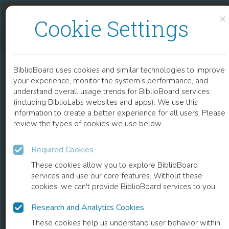
Skip to content
Skip to footer
×
Cookie Settings
ADIPOSITAS-MANAGEMENT
BiblioBoard uses cookies and similar technologies to improve
BOOK
your experience, monitor the system’s performance, and
understand overall usage trends for BiblioBoard services
(including BiblioLabs websites and apps). We use this
information to create a better experience for all users. Please
review the types of cookies we use below.
Required Cookies
These cookies allow you to explore BiblioBoard
services and use our core features. Without these
cookies, we can't provide BiblioBoard services to you.
Research and Analytics Cookies
READ
These cookies help us understand user behavior within
0