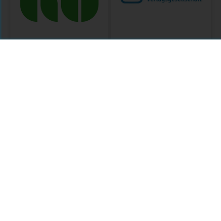
Knowledge
Medizinisch
Unlatched
Wissenschaftliche
Verlagsgeschellschaft
(MWV)
MODULE
KU Open Services