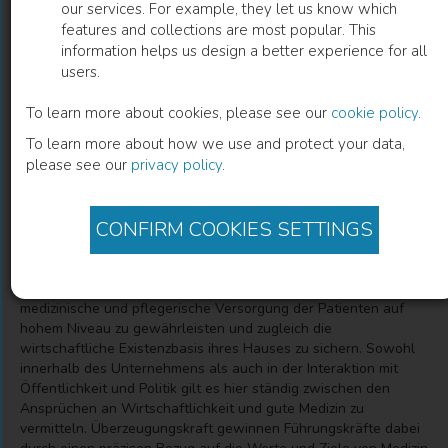
our services. For example, they let us know which
features and collections are most popular. This
Ethikmanagement im Krankenhaus
information helps us design a better experience for all
users.
Unternehmens- und Wertekultur als Erfolgsfaktor für das
Krankenhaus Mit einem Geleitwort von Heinz Lohmann
To learn more about cookies, please see our
cookie policy
.
To learn more about how we use and protect your data,
please see our
privacy policy
.
Karl-Heinz Wehkamp
(
Author
)
Kai Wehkamp
(
Author
)
CONFIRM COOKIES SETTINGS
Description
Gute Führungskräfte im Krankenhaus tragen dazu bei, die
medizinische und pflegerische Versorgung der Patienten auf
hohem Niveau zu gewährleisten und zugleich die
wirtschaftliche Existenzbasis ihres Hauses zu sichern. Sowohl
innerhalb des Unternehmens als auch in der Interaktion mit
Öffentlichkeit und Politik gilt es hier ständig zwischen den
Ansprüchen an Wirtschaftlichkeit und gute Medizin zu
vermitteln. Überzeugungskraft gewinnen Führungskräfte dabei