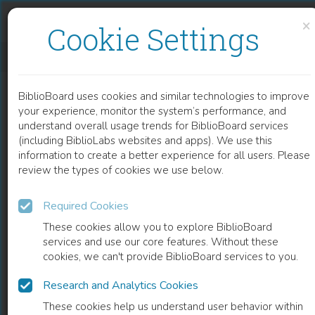
Skip to content
Skip to footer
×
Cookie Settings
ETHIKMANAGEMENT IM KRANKENHAUS
BiblioBoard uses cookies and similar technologies to improve
BOOK
your experience, monitor the system’s performance, and
understand overall usage trends for BiblioBoard services
(including BiblioLabs websites and apps). We use this
information to create a better experience for all users. Please
review the types of cookies we use below.
Required Cookies
These cookies allow you to explore BiblioBoard
services and use our core features. Without these
cookies, we can't provide BiblioBoard services to you.
Research and Analytics Cookies
READ
These cookies help us understand user behavior within
0