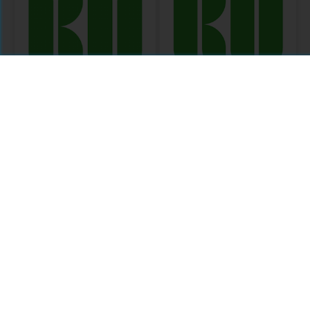
Knowledge
KU Open Services
Unlatched
MODULE