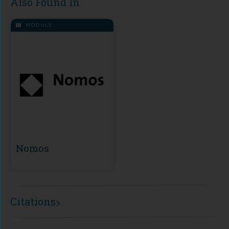
Also Found In
MODULE
Nomos
Citations