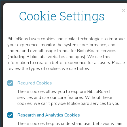
Skip to content
Skip to footer
×
Cookie Settings
OPEN ACCESS IN DER RECHTSWISSENSCHAFT
BiblioBoard uses cookies and similar technologies to improve
BOOK
your experience, monitor the system’s performance, and
understand overall usage trends for BiblioBoard services
(including BiblioLabs websites and apps). We use this
information to create a better experience for all users. Please
review the types of cookies we use below.
Required Cookies
These cookies allow you to explore BiblioBoard
services and use our core features. Without these
cookies, we can't provide BiblioBoard services to you.
Research and Analytics Cookies
READ
These cookies help us understand user behavior within
0