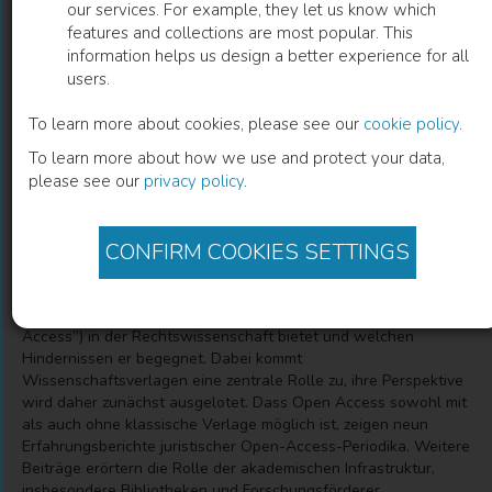
our services. For example, they let us know which
features and collections are most popular. This
Open Access in der Rechtswissenschaft
information helps us design a better experience for all
users.
Sonderheft "Rechtswissenschaft"
To learn more about cookies, please see our
cookie policy
.
To learn more about how we use and protect your data,
Daniel Hürlimann
(
Editor
)
Hanjo Hamann
(
Editor
)
please see our
privacy policy
.
CONFIRM COOKIES SETTINGS
Description
Das vorliegende Sonderheft untersucht, welche Chancen der
freie Zugang zu wissenschaftlichen Publikationen („Open
Access”) in der Rechtswissenschaft bietet und welchen
Hindernissen er begegnet. Dabei kommt
Wissenschaftsverlagen eine zentrale Rolle zu, ihre Perspektive
wird daher zunächst ausgelotet. Dass Open Access sowohl mit
als auch ohne klassische Verlage möglich ist, zeigen neun
Erfahrungsberichte juristischer Open-Access-Periodika. Weitere
Beiträge erörtern die Rolle der akademischen Infrastruktur,
insbesondere Bibliotheken und Forschungsförderer.