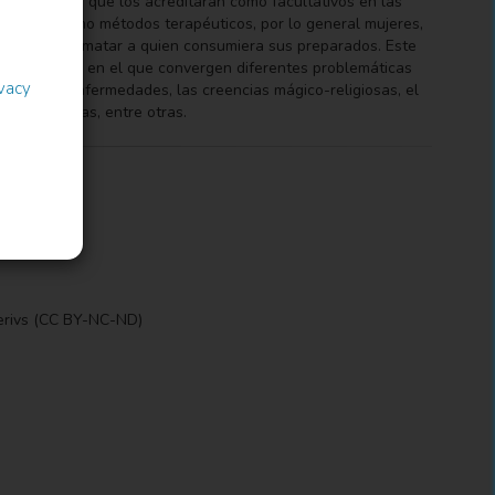
ener títulos que los acreditaran como facultativos en las
 conjuros como métodos terapéuticos, por lo general mujeres,
 curar sino matar a quien consumiera sus preparados. Este
en un prisma en el que convergen diferentes problemáticas
ivacy
dicos, las enfermedades, las creencias mágico-religiosas, el
ones españolas, entre otras.
erivs (CC BY-NC-ND)