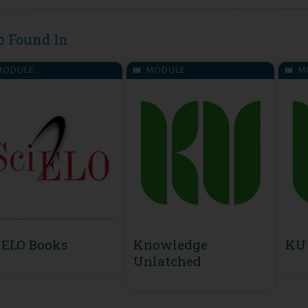
o Found In
ODULE
MODULE
M
iELO Books
Knowledge
KU 
Unlatched