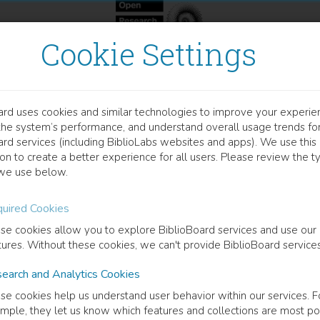
Cookie Settings
ard uses cookies and similar technologies to improve your experie
OOK
the system’s performance, and understand overall usage trends fo
 cocina de los venenos
ard services (including BiblioLabs websites and apps). We use this
on to create a better experience for all users. Please review the t
we use below.
tos de la criminalidad en el Nuevo Reino de Granada, siglos XVII
uired Cookies
Sebatián Ariza Martínez
(
Author
)
se cookies allow you to explore BiblioBoard services and use our
tures. Without these cookies, we can't provide BiblioBoard services
earch and Analytics Cookies
cription
se cookies help us understand user behavior within our services. F
te los siglos XVII y XVIII se presentaron varias querellas ante el tribu
mple, they let us know which features and collections are most po