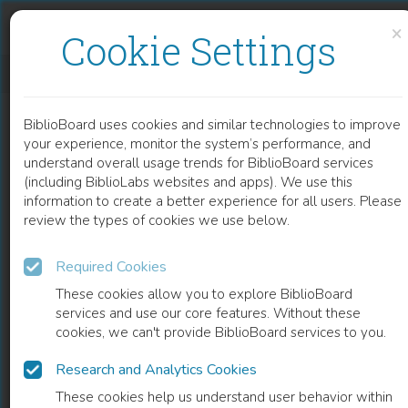
Skip to content
Skip to footer
×
Cookie Settings
ZEITWESEN
BiblioBoard uses cookies and similar technologies to improve
BOOK
your experience, monitor the system’s performance, and
understand overall usage trends for BiblioBoard services
(including BiblioLabs websites and apps). We use this
information to create a better experience for all users. Please
review the types of cookies we use below.
Required Cookies
These cookies allow you to explore BiblioBoard
services and use our core features. Without these
cookies, we can't provide BiblioBoard services to you.
Research and Analytics Cookies
READ
These cookies help us understand user behavior within
0