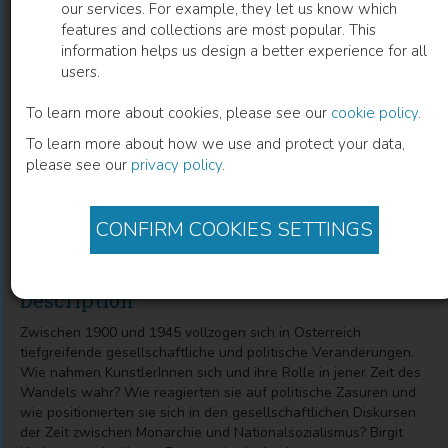
our services. For example, they let us know which
features and collections are most popular. This
Zeitwesen
information helps us design a better experience for all
users.
Autobiographik österreichischer Künstlerinnen und Künstler
im Spannungsfeld von Politik und Gesellschaft 1900-
To learn more about cookies, please see our
cookie policy
.
1945. Eine Studie zu Alfred Kubin, Oskar Kokoschka,
To learn more about how we use and protect your data,
Aloys Wach, Erika Giovanna Klien und Margret Bilger
please see our
privacy policy
.
Birgit Kirchmayr
(
Author
)
CONFIRM COOKIES SETTINGS
Description
Zwischen 1900 und 1945 vollzogen sich in Osterreich
tiefgreifende gesellschaftliche und politische Veranderungen.
Wie nahmen KunstlerInnen sich und ihre Rolle in jener Zeit des
Wandels wahr? Wie reagierten sie auf politische Zasuren und
wie positionierten sie sich in den gesellschaftlichen Diskursen
der Zeit zwischen Monarchie und Nationalsozialismus? Birgit