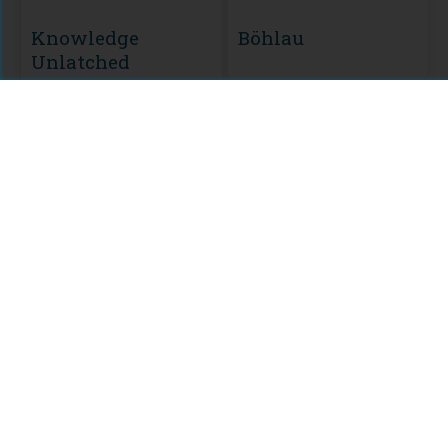
Knowledge
Böhlau
Unlatched
MODULE
KU Open Services