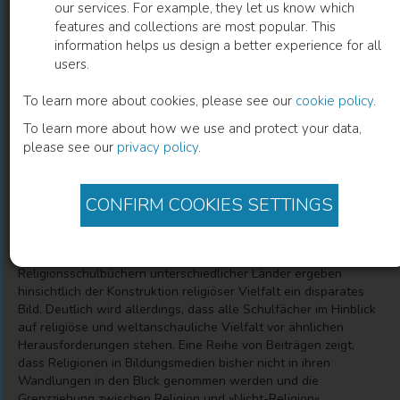
our services. For example, they let us know which
features and collections are most popular. This
Schulbuch und religiöse Vielfalt
information helps us design a better experience for all
users.
Interdisziplinäre Perspektiven
To learn more about cookies, please see our
cookie policy
.
To learn more about how we use and protect your data,
Zrinka Štimac
(
Editor
)
Riem Spielhaus
(
Editor
)
please see our
privacy policy
.
CONFIRM COOKIES SETTINGS
Description
"Wie wird Religion in Bildung und Schulbüchern präsentiert?
Religionsbezogene Analysen in Geschichts-, Ethik und
Religionsschulbüchern unterschiedlicher Länder ergeben
hinsichtlich der Konstruktion religiöser Vielfalt ein disparates
Bild. Deutlich wird allerdings, dass alle Schulfächer im Hinblick
auf religiöse und weltanschauliche Vielfalt vor ähnlichen
Herausforderungen stehen. Eine Reihe von Beiträgen zeigt,
dass Religionen in Bildungsmedien bisher nicht in ihren
Wandlungen in den Blick genommen werden und die
Grenzziehung zwischen Religion und »Nicht-Religion«