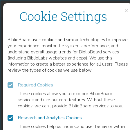
Skip to content
Skip to footer
×
Cookie Settings
SCHULBUCH UND RELIGIÖSE VIELFALT
BiblioBoard uses cookies and similar technologies to improve
BOOK
your experience, monitor the system’s performance, and
understand overall usage trends for BiblioBoard services
(including BiblioLabs websites and apps). We use this
information to create a better experience for all users. Please
review the types of cookies we use below.
Required Cookies
These cookies allow you to explore BiblioBoard
services and use our core features. Without these
cookies, we can't provide BiblioBoard services to you.
Research and Analytics Cookies
READ
These cookies help us understand user behavior within
0