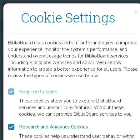
Skip to content
Skip to footer
×
Cookie Settings
SECOND GENERATION PATENTS IN PHARMACEUTICAL INNOVATION
BiblioBoard uses cookies and similar technologies to improve
BOOK
your experience, monitor the system’s performance, and
understand overall usage trends for BiblioBoard services
(including BiblioLabs websites and apps). We use this
information to create a better experience for all users. Please
review the types of cookies we use below.
Required Cookies
These cookies allow you to explore BiblioBoard
services and use our core features. Without these
cookies, we can't provide BiblioBoard services to you.
Research and Analytics Cookies
READ
These cookies help us understand user behavior within
0