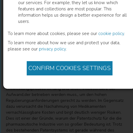
our services. For example, they let us know which
features and collections are most popular. This
Second Generation Patents in
information helps us design a better experience for all
users.
Pharmaceutical Innovation
To learn more about cookies, please see our
cookie policy
.
Hyewon Ahn
(
Author
)
To learn more about how we use and protect your data,
please see our
privacy policy
.
Description
CONFIRM COOKIES SETTINGS
Die Entwicklung neuer Medikamente und deren
Verbesserungen sind entscheidend, um deutliche Fortschritte in
der Gesundheitsversorgung zu gewährleisten. Der
Entwicklungsprozess ist lang und teuer, insbesondere der
Aufwand,der betrieben werden muss,, um den hohen
Regulierungsanforderungen gerecht zu werden. Im Gegensatz
dazu verursacht die Nachahmung von Medikamenten
vernachlässigbare Kosten und birgt deutlich weniger Risiken.
Dies ist einer der Gründe, warum der Patentschutz für die die
pharmazeutische Industrie von so großer Bedeutung ist. Trotz
des bestehenden Patentsystems ist gerade während des