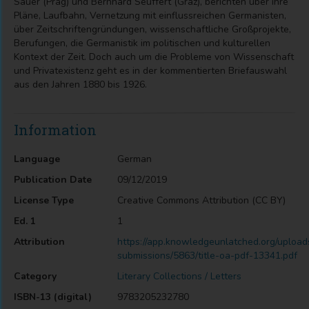
Sauer (Prag) und Bernhard Seuffert (Graz), berichten über ihre
Pläne, Laufbahn, Vernetzung mit einflussreichen Germanisten,
über Zeitschriftengründungen, wissenschaftliche Großprojekte,
Berufungen, die Germanistik im politischen und kulturellen
Kontext der Zeit. Doch auch um die Probleme von Wissenschaft
und Privatexistenz geht es in der kommentierten Briefauswahl
aus den Jahren 1880 bis 1926.
Information
Language
German
Publication Date
09/12/2019
License Type
Creative Commons Attribution (CC BY)
Ed. 1
1
Attribution
https://app.knowledgeunlatched.org/upload
submissions/5863/title-oa-pdf-13341.pdf
Category
Literary Collections / Letters
ISBN-13 (digital)
9783205232780