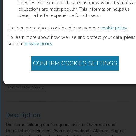
services. For example, they let us know which features a
collections are most popular. This information helps us
Der Briefwechsel zwischen August
design a better experience for all users.
Sauer und Bernhard Seuffert 1880 bis
To learn more about cookies, please see our
cookie policy
.
1926
To learn more about how we use and protect your data, pleas
see our
privacy policy
.
Auswahl und Kommentar. Herausgegeben in Verbindung
mit Bernhard Fetz und Hans-Harald Müller
CONFIRM COOKIES SETTINGS
Marcel Illetschko
(
Editor
)
Hans-Harald Müller
(
Editor
)
Mirko Nottscheid
(
Editor
)
Desiree Hebenstreit
(
Editor
)
Bernhard Fetz
(
Editor
)
Description
Die Herausbildung der Neugermanistik in Österreich und
Deutschland in Briefen: Zwei entscheidende Akteure, August