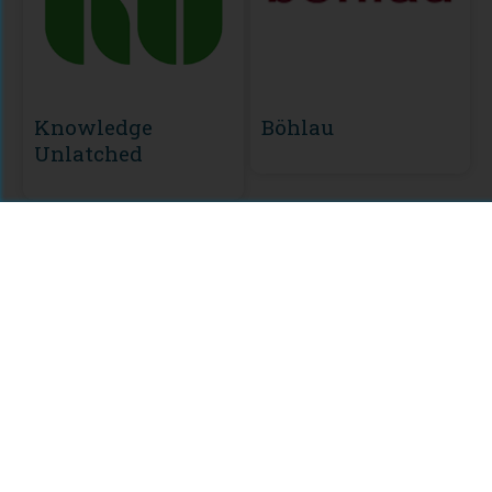
Knowledge
Böhlau
Unlatched
MODULE