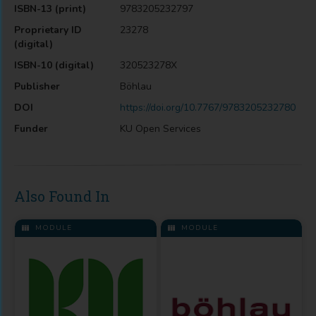
ISBN-13 (print)
9783205232797
Proprietary ID
23278
(digital)
ISBN-10 (digital)
320523278X
Publisher
Böhlau
DOI
https://doi.org/10.7767/9783205232780
Funder
KU Open Services
Also Found In
MODULE
MODULE