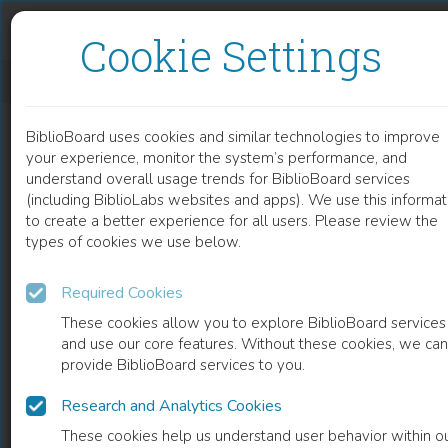
Skip to content
Skip to footer
Cookie Settings
DER BRIEFWECHSEL ZWISCHEN AUGUST SAUER UND BERNHARD SEUFFERT 1880 BIS 1926
BiblioBoard uses cookies and similar technologies to improve
BOOK
your experience, monitor the system’s performance, and
understand overall usage trends for BiblioBoard services
(including BiblioLabs websites and apps). We use this informat
to create a better experience for all users. Please review the
types of cookies we use below.
Required Cookies
These cookies allow you to explore BiblioBoard services
and use our core features. Without these cookies, we can
provide BiblioBoard services to you.
Research and Analytics Cookies
READ
These cookies help us understand user behavior within o
0