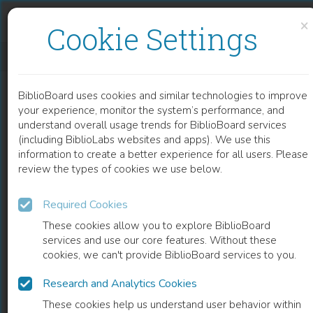
Skip to content
Skip to footer
×
Cookie Settings
PERSPEKTIVEN DER UNFALLVERSICHERUNG IN JAPAN UND DEUTSCHLAND
BiblioBoard uses cookies and similar technologies to improve
BOOK
your experience, monitor the system’s performance, and
understand overall usage trends for BiblioBoard services
(including BiblioLabs websites and apps). We use this
information to create a better experience for all users. Please
review the types of cookies we use below.
Required Cookies
These cookies allow you to explore BiblioBoard
services and use our core features. Without these
cookies, we can't provide BiblioBoard services to you.
Research and Analytics Cookies
READ
These cookies help us understand user behavior within
0