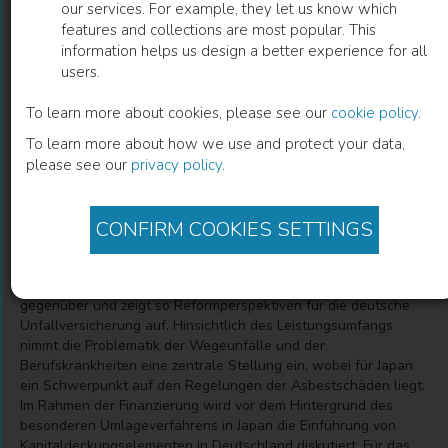
our services. For example, they let us know which
features and collections are most popular. This
Perspektiven der Unfallversicherung in
information helps us design a better experience for all
users.
Japan und Deutschland
To learn more about cookies, please see our
cookie policy
.
Ulrich Becker
(
Editor
)
Kenichiro Nishimura
(
Editor
)
To learn more about how we use and protect your data,
Christina Walser
(
Editor
)
please see our
privacy policy
.
CONFIRM COOKIES SETTINGS
Description
Dieser Band stellt drei wichtige und viel diskutierte Themen der
gesetzlichen Unfallversicherung in Japan und Deutschland
gegenüber und zeigt so Reformperspektiven für die deutsche
Unfallversicherung auf. Hinsichtlich des Leistungsumfangs
nimmt die Problematik der Wegeunfälle und der
Berufskrankheiten eine zentrale Stellung ein, wobei für Japan
ein Schwerpunkt auf den Regelungen der Asbestschäden liegt.
Im Rahmen der Finanzierung wird vor dem Hintergrund des
besonderen Umlageverfahrens in Japan die Einführung von
Kapitaldeckungselementen in Deutschland diskutiert. Für das