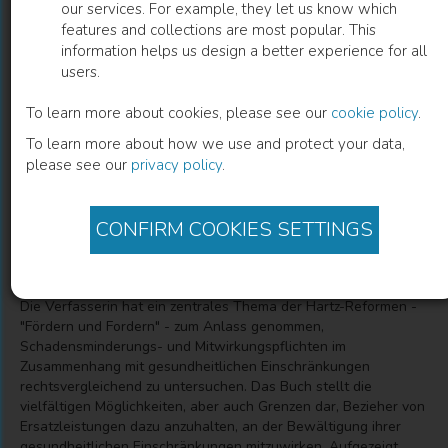
our services. For example, they let us know which
features and collections are most popular. This
Schadensminderungspflichten im
information helps us design a better experience for all
users.
Haftpflicht- und Sozialrecht
Deutschlands, Österreichs und der
To learn more about cookies, please see our
cookie policy
.
To learn more about how we use and protect your data,
Schweiz
please see our
privacy policy
.
Claudia Matthäus
(
Author
)
CONFIRM COOKIES SETTINGS
Description
Die Verfasserin hat ein zentrales Thema der Hartz-Reformen -
"Fördern und Fordern" - zum Anlass genommen,
Schadensminderungs- und Mitwirkungspflichten im
Zusammenhang mit gesundheitlichen Einschränkungen
rechtsvergleichend zu untersuchen. Das Buch stellt die
vielfältigen Möglichkeiten, aber auch Grenzen dar, Bezieher von
Ersatzleistungen dazu anzuhalten, an der Bewältigung ihrer
gesundheitlichen Einschränkungen mitzuwirken. Aufgezeigt