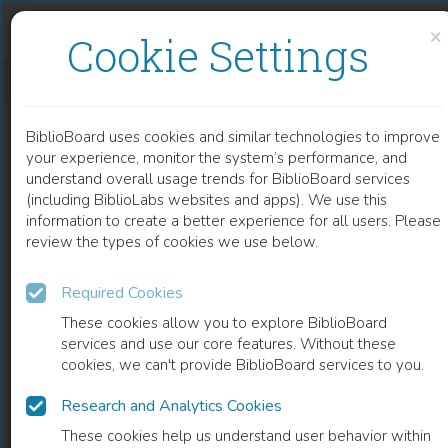
Skip to content
Skip to footer
×
Cookie Settings
SCHADENSMINDERUNGSPFLICHTEN IM HAFTPFLICHT- UND SOZIALRECHT DEUTSCHLANDS, ÖSTERREICHS UND DER SCHWEIZ
BiblioBoard uses cookies and similar technologies to improve
BOOK
your experience, monitor the system’s performance, and
understand overall usage trends for BiblioBoard services
(including BiblioLabs websites and apps). We use this
information to create a better experience for all users. Please
review the types of cookies we use below.
Required Cookies
These cookies allow you to explore BiblioBoard
services and use our core features. Without these
cookies, we can't provide BiblioBoard services to you.
Research and Analytics Cookies
READ
These cookies help us understand user behavior within
0