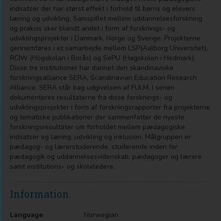
indsatser der har størst effekt i forhold til børns og elevers
læring og udvikling. Samspillet mellem uddannelsesforskning
og praksis sker blandt andet i form af forsknings- og
udviklingsprojekter i Danmark, Norge og Sverige. Projekterne
gennemføres i et samarbejde mellem LSP(Aalborg Universitet),
RCIW (Högskolan i Borås) og SePU (Høgskolen i Hedmark).
Disse tre institutioner har dannet den skandinaviske
forskningsalliance SERA, Scandinavian Education Research
Alliance. SERA står bag udgivelsen af FULM. I serien
dokumenteres resultaterne fra disse forsknings- og
udviklingsprojekter i form af forskningsrapporter fra projekterne
og tematiske publikationer der sammenfatter de nyeste
forskningsresultater om forholdet mellem pædagogiske
indsatser og læring, udvikling og inklusion. Målgruppen er
pædagog- og lærerstuderende, studerende inden for
pædagogik og uddannelsesvidenskab, pædagoger og lærere
samt institutions- og skoleledere.
Information
Language
Norwegian