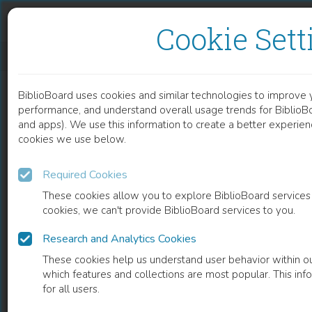
Skip to content
Skip to footer
Cookie Sett
RESULTATER FRA KARTLEGGINGSUNDERSØKELSE I KRISTIANSAND KOMMUNE 2013
BiblioBoard uses cookies and similar technologies to improve 
BOOK
performance, and understand overall usage trends for BiblioBo
and apps). We use this information to create a better experienc
cookies we use below.
Required Cookies
These cookies allow you to explore BiblioBoard services
cookies, we can't provide BiblioBoard services to you.
Research and Analytics Cookies
These cookies help us understand user behavior within ou
which features and collections are most popular. This inf
READ
for all users.
0