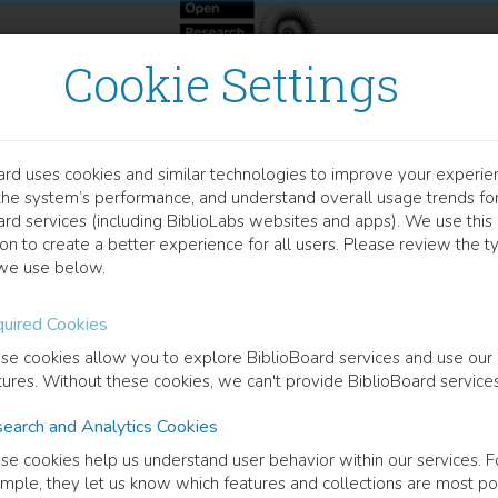
Cookie Settings
ard uses cookies and similar technologies to improve your experie
OOK
the system’s performance, and understand overall usage trends fo
e Universität Innsbruck in
ard services (including BiblioLabs websites and apps). We use this
on to create a better experience for all users. Please review the t
ohenstein’schen Reformen
we use below.
uired Cookies
uch in eine neue Zeit
se cookies allow you to explore BiblioBoard services and use our
tures. Without these cookies, we can't provide BiblioBoard services
tof Aichner
(
Author
)
earch and Analytics Cookies
se cookies help us understand user behavior within our services. F
mple, they let us know which features and collections are most po
cription