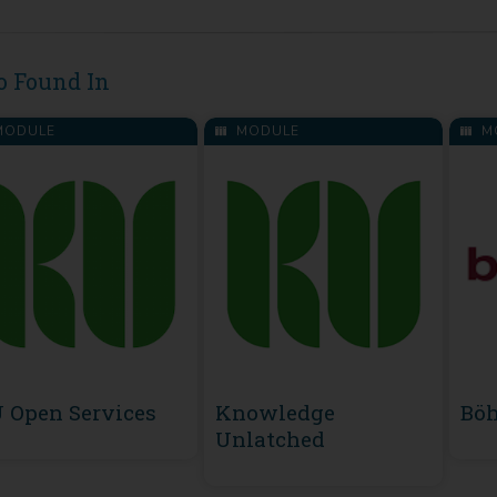
o Found In
ODULE
MODULE
M
 Open Services
Knowledge
Böh
Unlatched