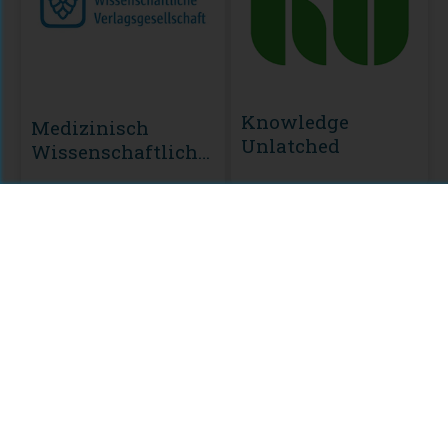
Knowledge
Medizinisch
Unlatched
Wissenschaftliche
Verlagsgeschellschaft
(MWV)
MODULE