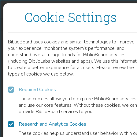
Skip to content
Skip to footer
Cookie Settings
DATENQUALITÄT IN DER MEDIZINISCHEN FORSCHUNG
BiblioBoard uses cookies and similar technologies to improve
BOOK
your experience, monitor the system’s performance, and
understand overall usage trends for BiblioBoard services
(including BiblioLabs websites and apps). We use this informat
to create a better experience for all users. Please review the
types of cookies we use below.
Required Cookies
These cookies allow you to explore BiblioBoard services
and use our core features. Without these cookies, we can
provide BiblioBoard services to you.
Research and Analytics Cookies
READ
These cookies help us understand user behavior within o
0