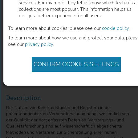
services. For example, they let us know which features a
collections are most popular. This information helps us
Datenqualität in der medizinischen
design a better experience for all users.
Forschung
To learn more about cookies, please see our
cookie policy
.
To learn more about how we use and protect your data, pleas
Leitlinie zum adaptiven Management von Datenqualität in
see our
privacy policy
.
Kohortenstudien und Registern
Daniel Nasseh
(
Author
)
Jürgen Stausberg
(
Author
)
CONFIRM COOKIES SETTINGS
Michael Nonnemacher
(
Author
)
Description
Der Nutzen von Kohortenstudien und Registern in der
patientenorientierten Verbundforschung hängt wesentlich von
der Qualität der dort erfassten Daten ab. Versorgungs- und
Qualitätsforschung sind auf wissenschaftlich abgesicherte
Methoden und Verfahren zur Sicherstellung einer hohen