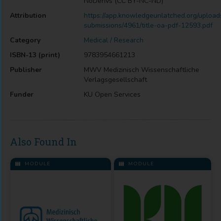
NoDerivs (CC BY-NC-ND)
Attribution
https://app.knowledgeunlatched.org/upload
submissions/4961/title-oa-pdf-12593.pdf
Category
Medical / Research
ISBN-13 (print)
9783954661213
Publisher
MWV Medizinisch Wissenschaftliche
Verlagsgesellschaft
Funder
KU Open Services
Also Found In
MODULE
MODULE