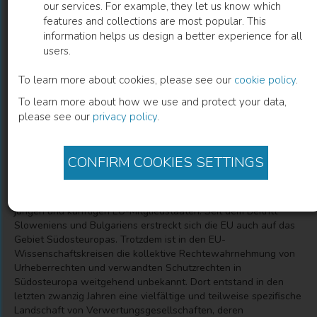
our services. For example, they let us know which
features and collections are most popular. This
Urheberrechtssysteme und kollektive
information helps us design a better experience for all
users.
Rechtwahrnehmung in Südosteuropa
To learn more about cookies, please see our
cookie policy
.
Iza Razija Mesevic
(
Author
)
To learn more about how we use and protect your data,
please see our
privacy policy
.
Description
CONFIRM COOKIES SETTINGS
Diese Publikation wirft einen Blick über den Tellerrand der
großen europäischen Verwertungsgesellschaften und liefert
einen Beitrag zur Transparenz der Wahrnehmungssysteme von
jungen und künftigen EU-Mitgliedstaaten. Seit dem Beitritt
Sloweniens und Bulgariens erstreckt sich die EU auch auf das
Gebiet Südosteuropas. Trotzdem ist in den EU-
Wissenschaftskreisen die kollektive Rechtewahrnehmung von
Urheberrechten und verwandten Schutzrechten in
Südosteuropa weitgehend unbekannt. Dort entstand in den
letzten zwanzig Jahren eine vielfältige und teilweise spezifische
Landschaft von Verwertungsgesellschaften, deren