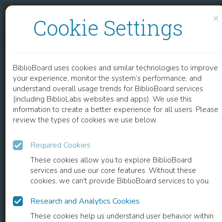
Skip to content
Skip to footer
×
Cookie Settings
URHEBERRECHTSSYSTEME UND KOLLEKTIVE RECHTWAHRNEHMUNG IN SÜDOSTEUROPA
BiblioBoard uses cookies and similar technologies to improve
BOOK
your experience, monitor the system’s performance, and
understand overall usage trends for BiblioBoard services
(including BiblioLabs websites and apps). We use this
information to create a better experience for all users. Please
review the types of cookies we use below.
Required Cookies
These cookies allow you to explore BiblioBoard
services and use our core features. Without these
cookies, we can't provide BiblioBoard services to you.
Research and Analytics Cookies
READ
These cookies help us understand user behavior within
0