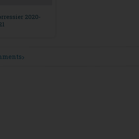
rressier 2020-
21
mments