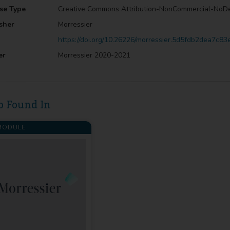
se Type
Creative Commons Attribution-NonCommercial-NoD
sher
Morressier
https://doi.org/10.26226/morressier.5d5fdb2dea7c8
er
Morressier 2020-2021
o Found In
ODULE