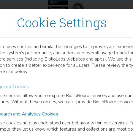
Cookie Settings
ard uses cookies and similar technologies to improve your experie
OCUMENT
the system’s performance, and understand overall usage trends fo
rmas De Regularização Do 
ard services (including BiblioLabs websites and apps). We use this
on to create a better experience for all users. Please review the t
gal
we use below.
uired Cookies
eferência Declarada Dos Produtores Rurais
se cookies allow you to explore BiblioBoard services and use our
tures. Without these cookies, we can't provide BiblioBoard services
 Rajão
(
Author
)
Rayane Pacheco
(
Author
)
earch and Analytics Cookies
se cookies help us understand user behavior within our services. F
mple, they let us know which features and collections are most po
cription