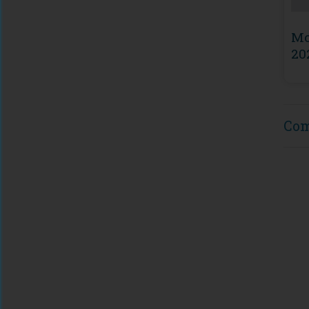
Mo
20
Co